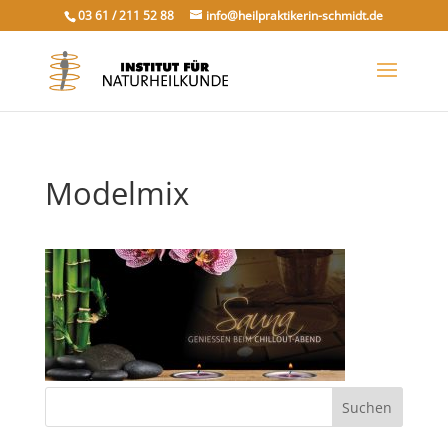
03 61 / 211 52 88
info@heilpraktikerin-schmidt.de
Modelmix