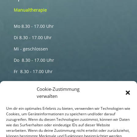
Manualtherapie
Mo 8.30 - 17.00 Uhr
Di 8.30 - 17.00 Uhr
Mi - geschlossen
Do 8.30 - 17.00 Uhr
Fr 8.30 - 17.00 Uhr
Termine nur nach telefonischer Vereinbarung
Cookie-Zustimmung
verwalten
Sprechzeiten
Um dir ein optimales Erlebnis zu bieten, verwenden wir Technologien wie
HP Maren Schmidt Naturheilpraxis
Cookies, um Geräteinformationen zu speichern und/oder darauf
zuzugreifen. Wenn du diesen Technologien zustimmst, können wir Daten
wie das Surfverhalten oder eindeutige IDs auf dieser Website
Di 8.00 - 18.00 Uhr
verarbeiten. Wenn du deine Zustimmung nicht erteilst oder zurückziehst,
können bestimmte Merkmale und Funktionen beeinträchtigt werden.