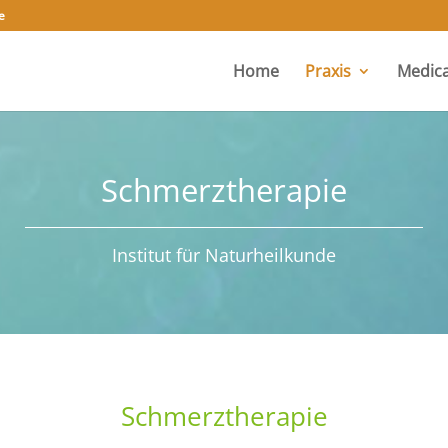
e
Home
Praxis
Medica
Schmerztherapie
Institut für Naturheilkunde
Schmerztherapie