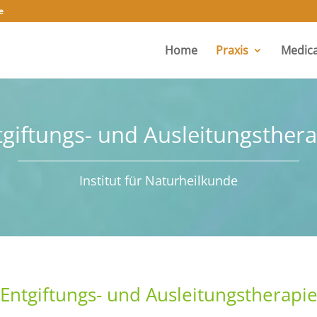
e
Home
Praxis
Medica
tgiftungs- und Ausleitungsthera
Institut für Naturheilkunde
Entgiftungs- und Ausleitungstherapi