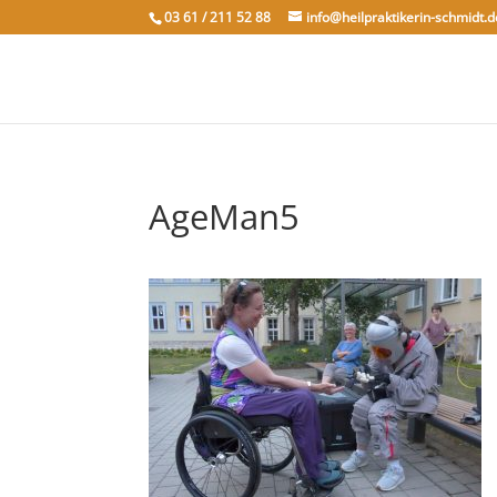
03 61 / 211 52 88
info@heilpraktikerin-schmidt.d
AgeMan5