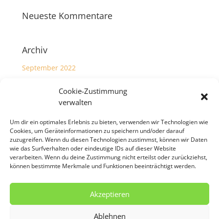
Neueste Kommentare
Archiv
September 2022
Cookie-Zustimmung
Kategorien
verwalten
Allgemein
Um dir ein optimales Erlebnis zu bieten, verwenden wir Technologien wie
Cookies, um Geräteinformationen zu speichern und/oder darauf
Meta
zuzugreifen. Wenn du diesen Technologien zustimmst, können wir Daten
wie das Surfverhalten oder eindeutige IDs auf dieser Website
verarbeiten. Wenn du deine Zustimmung nicht erteilst oder zurückziehst,
Anmelden
können bestimmte Merkmale und Funktionen beeinträchtigt werden.
Eintrags-Feed
Kommentar-Feed
Akzeptieren
WordPress.org
Ablehnen