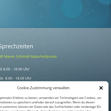
Sprechzeiten
HP Maren Schmidt Naturheilpraxis
Di 8.00 - 18.00 Uhr
Do 8.00 - 18.00 Uhr
Termine nur nach telefonischer Vereinbarung
Cookie-Zustimmung verwalten
optimales Erlebnis zu bieten, verwenden wir Technologien wie Cookies, um
mationen zu speichern und/oder darauf zuzugreifen. Wenn du diesen
n zustimmst, können wir Daten wie das Surfverhalten oder eindeutige IDs