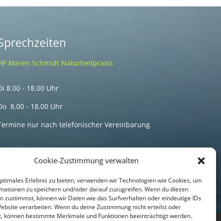
Sprechzeiten
HP Maren Schmidt Naturheilpraxis
Di 8.00 - 18.00 Uhr
Do 8.00 - 18.00 Uhr
Termine nur nach telefonischer Vereinbarung
Cookie-Zustimmung verwalten
optimales Erlebnis zu bieten, verwenden wir Technologien wie Cookies, um
mationen zu speichern und/oder darauf zuzugreifen. Wenn du diesen
n zustimmst, können wir Daten wie das Surfverhalten oder eindeutige IDs
Website verarbeiten. Wenn du deine Zustimmung nicht erteilst oder
t, können bestimmte Merkmale und Funktionen beeinträchtigt werden.