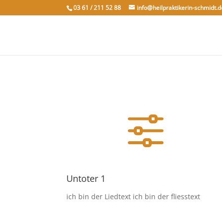
03 61 / 211 52 88
info@heilpraktikerin-schmidt.d
f
Untoter 1
ich bin der Liedtext ich bin der fliesstext