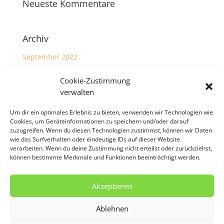
Neueste Kommentare
Archiv
September 2022
Cookie-Zustimmung
Kategorien
verwalten
Allgemein
Um dir ein optimales Erlebnis zu bieten, verwenden wir Technologien wie
Cookies, um Geräteinformationen zu speichern und/oder darauf
Meta
zuzugreifen. Wenn du diesen Technologien zustimmst, können wir Daten
wie das Surfverhalten oder eindeutige IDs auf dieser Website
verarbeiten. Wenn du deine Zustimmung nicht erteilst oder zurückziehst,
Anmelden
können bestimmte Merkmale und Funktionen beeinträchtigt werden.
Eintrags-Feed
Kommentar-Feed
Akzeptieren
WordPress.org
Ablehnen